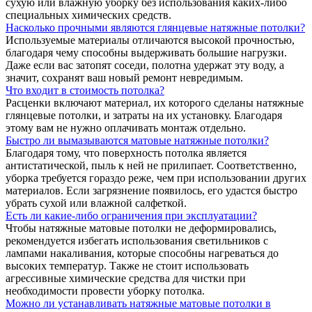
сухую или влажную уборку без использования каких-либо
специальных химических средств.
Насколько прочными являются глянцевые натяжные потолки?
Используемые материалы отличаются высокой прочностью,
благодаря чему способны выдерживать большие нагрузки.
Даже если вас затопят соседи, полотна удержат эту воду, а
значит, сохранят ваш новый ремонт невредимым.
Что входит в стоимость потолка?
Расценки включают материал, их которого сделаны натяжные
глянцевые потолки, и затраты на их установку. Благодаря
этому вам не нужно оплачивать монтаж отдельно.
Быстро ли вымазываются матовые натяжные потолки?
Благодаря тому, что поверхность потолка является
антистатической, пыль к ней не прилипает. Соответственно,
уборка требуется гораздо реже, чем при использовании других
материалов. Если загрязнение появилось, его удастся быстро
убрать сухой или влажной салфеткой.
Есть ли какие-либо ограничения при эксплуатации?
Чтобы натяжные матовые потолки не деформировались,
рекомендуется избегать использования светильников с
лампами накаливания, которые способны нагреваться до
высоких температур. Также не стоит использовать
агрессивные химические средства для чистки при
необходимости провести уборку потолка.
Можно ли устанавливать натяжные матовые потолки в